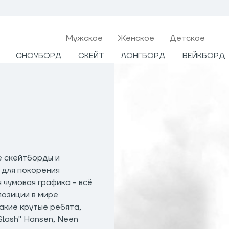
Мужcкое
Женское
Детское
СНОУБОРД
СКЕЙТ
ЛОНГБОРД
ВЕЙКБОРД
е скейтборды и
 для покорения
 чумовая графика - всё
позиции в мире
акие крутые ребята,
 "Slash" Hansen, Neen