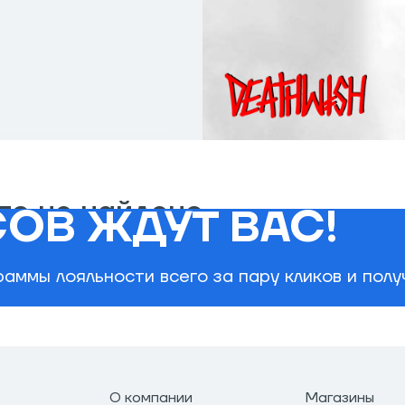
го не найдено
ОВ ЖДУТ ВАС!
аммы лояльности всего за пару кликов и пол
О компании
Магазины