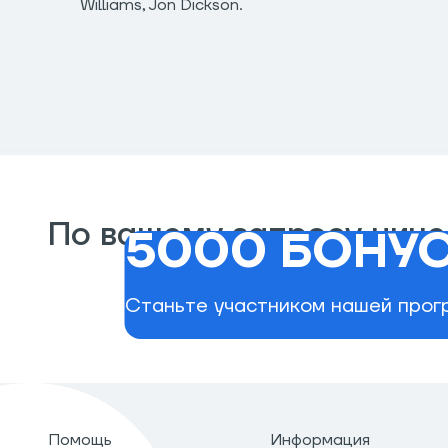
Williams, Jon Dickson.
По вашему запросу ниче
5000 БОНУС
Станьте участником нашей прогр
Помощь
Информация