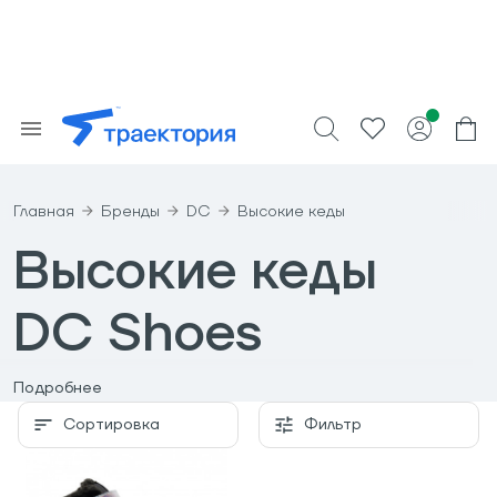
Главная
Бренды
DC
Высокие кеды
Высокие кеды
DC Shoes
Подробнее
Основанная Дэймоном Вэем, Кеном Блоком и
Клейтоном Блемом в июне 1994 года., компания DC
Сортировка
Фильтр
быстро выросла до уровня лидирующего бренда
обуви для скейтбординга и уровня уважаемой