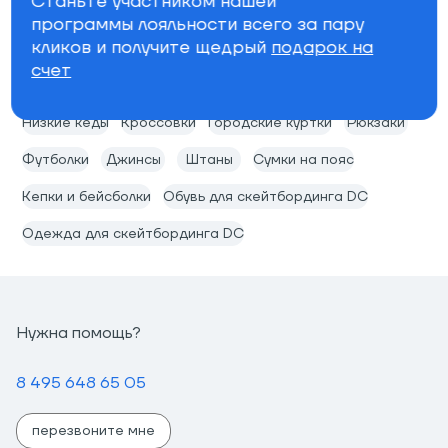
Станьте участником нашей
программы лояльности всего за пару
кликов и получите щедрый
подарок на
счет
Популярные теги
Низкие кеды
Кроссовки
Городские куртки
Рюкзаки
Футболки
Джинсы
Штаны
Сумки на пояс
Кепки и бейсболки
Обувь для скейтбординга DC
Одежда для скейтбординга DC
Нужна помощь?
8 495 648 65 05
перезвоните мне