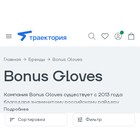
Главная
Бренды
Bonus Gloves
Bonus Gloves
Компания Bonus Gloves существует с 2013 года
благодаря знаменитому российскому райдеру
Денису Леонтьеву. Отношение Дениса к
Подробнее
сноубордингу отлично от многих современных
Сортировка
Фильтр
райдеров, для него это скорее развлечение и
невероятный фан с друзьями, чем спорт. Вероятно,
за счет своей безграничной любви и страсти к