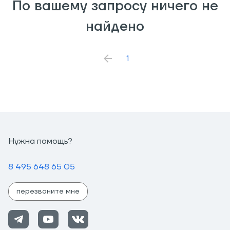
По вашему запросу ничего не
данному виду спорта карьера «Бонуса», можно
найдено
сказать, стремительно набрала высоту и
продолжает лететь вверх. Что же касается самого
бренда Bonus Gloves – Денис и его друзья создали
1
такой же фановый, но весьма качественный продукт,
который придется по нраву любому, кто
предпочитает практичные и яркие вещи. Bonus легко
может составить конкуренцию иностранным
брендам, и в какой-то степени, даже их обойти.
Собственно, так же, как это делает Денис на
всевозможных контестах.
Нужна помощь?
8 495 648 65 05
перезвоните мне