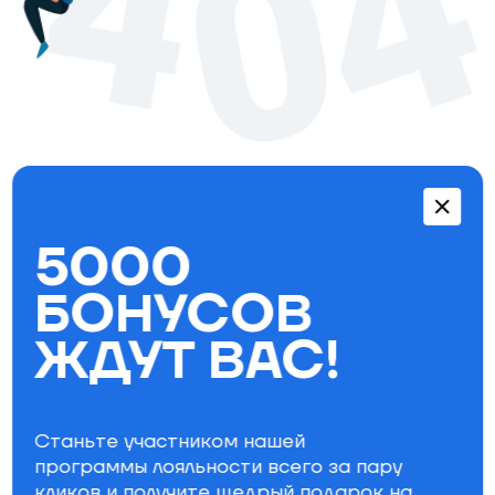
Перейти в каталог
5000
Бестселлеры
БОНУСОВ
ЖДУТ ВАС!
Станьте участником нашей
программы лояльности всего за пару
кликов и получите щедрый
подарок на