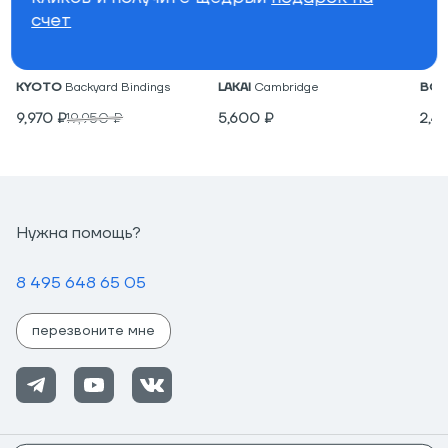
счет
Крепления для вейкборда
Низкие кеды
Под
KYOTO
Backyard Bindings
LAKAI
Cambridge
BON
9,970
₽
19,950
₽
5,600
₽
2,4
Нужна помощь?
8 495 648 65 05
перезвоните мне