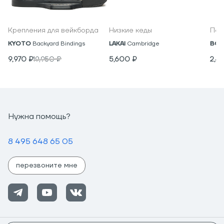
Крепления для вейкборда
Низкие кеды
Под
KYOTO
Backyard Bindings
LAKAI
Cambridge
BON
9,970
₽
19,950
₽
5,600
₽
2,4
Нужна помощь?
8 495 648 65 05
перезвоните мне