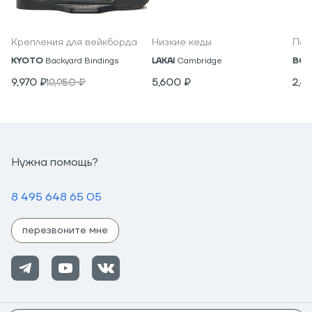
Крепления для вейкборда
Низкие кеды
Под
KYOTO
Backyard Bindings
LAKAI
Cambridge
BON
9,970
₽
19,950
₽
5,600
₽
2,4
Нужна помощь?
8 495 648 65 05
перезвоните мне